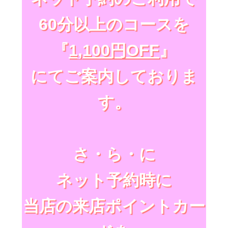
60分以上のコースを
『
1,100円OFF
』
にてご案内しておりま
す。
さ・ら・に
ネット予約時に
当店の来店ポイントカー