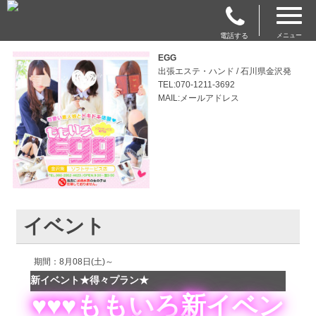
電話する
メニュー
EGG
出張エステ・ハンド / 石川県金沢発
TEL:070-1211-3692
MAIL:メールアドレス
イベント
期間：8月08日(土)～
新イベント★得々プラン★
♥♥♥ももいろ新イベン