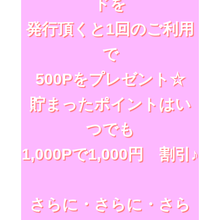
ドを
発行頂くと1回のご利用
で
500Pをプレゼント☆
貯まったポイントはい
つでも
1,000Pで1,000円 割引♪
さらに・さらに・さら